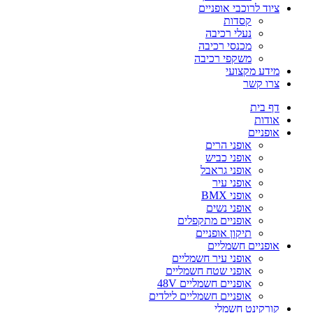
ציוד לרוכבי אופניים
קסדות
נעלי רכיבה
מכנסי רכיבה
משקפי רכיבה
מידע מקצועי
צרו קשר
דף בית
אודות
אופניים
אופני הרים
אופני כביש
אופני גראבל
אופני עיר
אופני BMX
אופני נשים
אופניים מתקפלים
תיקון אופניים
אופניים חשמליים
אופני עיר חשמליים
אופני שטח חשמליים
אופניים חשמליים 48V
אופניים חשמליים לילדים
קורקינט חשמלי