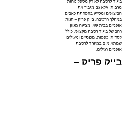
ביגוד לרכיבה לא רק מספק נוחות
מרבית, אלא גם מגביר את
הביצועים ומסייע בהפחתת כאבים
במהלך הרכיבה. בייק פריק – חנות
אופניים בבית שאן מציעה מגוון
רחב של ביגוד רכיבה מקצועי, כולל
קסדות, כפפות, מכנסיים ומעילים
שמתאימים במיוחד לרכיבת
אופניים רגילים.
בייק פריק –
המקום שלכם
לאופניים
רגילים ושירות
מצוין
ב
בייק פריק – חנות אופניים בבית
שאן
, אנו מציעים מגוון רחב של