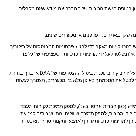
הוזן בטופס הגשת מכירות של החברה עם מידע שאנו מקבלים
ה שלך באתרים, דפדפנים או מכשירים שונים.
 בטכנולוגיות מעקב כדי להציג פרסומות המבוססות על ביקוריך
אלו נשלטות על ידי מדיניות הפרטיות הספציפית של כל צד
אתה יכול לכבות טכנולוגיות מעקב מסוימות של צד שלישי המשמשות למטרות פרסום התנהגותי על ידי ביקור ביוזמת הפרסום ברשת או על ידי ביקור בתוכנית ביטול ההצטרפות של DAA או בדף בחירת
לכן כדי לבטל את הסכמתך באופן מלא בין מכשירים, תצטרך לעשות
ידע (כגון חברות אחסון בענן), לספק תמיכת לקוחות, לעבד
 לידי מכירות, לספק תמיכה שיווקית, מתן שירותים למניעת
 למדיניות פרטיות זו והן לאמצעי ותקנות סודיות ואבטחה