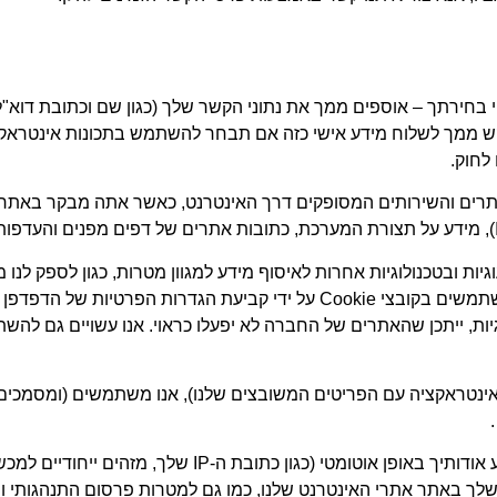
י בחירתך – אוספים ממך את נתוני הקשר שלך (כגון שם וכתובת דוא"
לבקש ממך לשלוח מידע אישי כזה אם תבחר להשתמש בתכונות אינטר
לחוק.
תרים והשירותים המסופקים דרך האינטרנט, כאשר אתה מבקר באתרים ש
שתמש בעוגיות ובטכנולוגיות אחרות לאיסוף מידע למגוון מטרות, כגון לספ
לנו במאמצי השיווק שלנו. אתה יכול לשלוט כיצד אתרי אינטרנט משתמשים בקובצי 
 לחלוטין את העוגיות, ייתכן שהאתרים של החברה לא יפעלו כראוי. אנו עשויים
ינטראקציה עם הפריטים המשובצים שלנו), אנו משתמשים (ומסמכים 
טכנולוגיות מעקב אלו מאפשרות לנו ולצדדים שלישיים לאסוף
שלך באתר אתרי האינטרנט שלנו, כמו גם למטרות פרסום התנהגותי ומ