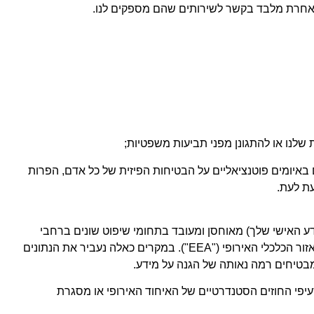
ה אחרת מלבד בקשר לשירותים שהם מספקים לנו.
 שלנו או להתגונן מפני תביעות משפטיות;
ם באיומים פוטנציאליים על הבטיחות הפיזית של כל אדם, הפרות
ת לעת.
דע האישי שלך) מאוחסן ומעובד בתחומי שיפוט שונים ברחבי
העולם (כולל בארצות הברית), למטרות המפורטות במדיניות פרטיות זו. שים לב שחלק ממקבלי הנתונים עשויים להיות ממוקמים מחוץ לאזור הכלכלי האירופי ("EEA"). במקרים כאלה נעביר את הנתונים
בטיחים רמה נאותה של הגנה על מידע.
רה מחוץ ל-EEA או לשוויץ, היא תעשה זאת על בסיס סעיפי החוזים הסטנדרטיים של האיחוד האירופי או מסגרת