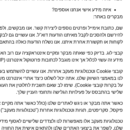
איזה מידע אישי אנחנו אוספים?
מבקרים באתר:
שם, כתובת אימייל ופרטים נוספים ליצירת קשר. אנו מבקשים, ולפ
להירשם ולהסכים לקבל מאיתנו הודעות דוא"ל. אנו עשויים גם 
לקוחות או תקשורת אחרת איתנו. אנו נשלח הודעות כאלה בהתאם 
קבצי לוג. בדיוק כפי שאתה מבקר ומקיים אינטראקציה עם רוב הא
מידע זה עשוי לכלול אך אינו מוגבל לכתובות פרוטוקול אינטרנט (IP), מידע על תצורת המערכת, כתובות אתרים של דפים מפנים והעדפות מקומיות ושפה.
קובצי Cookie וטכנולוגיות מעקב אחרות. אנו עשויים לה
על בקרות קובצי Cookie). שימו לב שאם תשבית
שלישי בהתבסס על פעילויות הגלישה ותחומי העניין שלך.
כאשר אתה מבקר או ניגש לאתרים שלנו (כולל כאשר אתה מקיים א
פיקסל, סקריפטים, תגיות וטכנולוגיות אחרות ("טכנולוגיות מעקב") .
שלנו, לשפר את ביצועי האתרים שלנו ולהתאים אישית את החוויה 