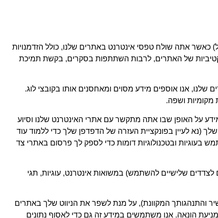
ל) כאשר אתה שולח טפסי אינטרנט באתרים שלנו, כולל הזדמנויות
אקטיביות של האתרים, לרבות השתתפות בסקרים, בקשת תמיכת
לנו, אנו אוספים מידע מסוים ומאחסנים אותו בקובצי לוג.
ק לנו מידע על האופן שבו אתה מתקשר עם אתרי האינטרנט שלנו וסיוע
Cookie על ידי קביעת הגדרות הפרטיות של הדפדפן שלך (נא לעיין בפונקציית העזרה של הדפדפן שלך כדי ללמוד עוד
 גם להשתמש בעוגיות ובטכנולוגיות דומות כדי לספק לך פרסום באתרי צד
לצדדים שלישיים להשתמש) במשואות אינטרנט, עוגיות, תגי
 מידע אודותיך באופן אוטומטי (כגון כתובת ה-IP שלך, מזהים ייחודיים למכשיר והתנהגותך המקוונת), על מנת לשפר את הניווט שלך באתרים
ניעת הונאה. אנו משתמשים במידע זה גם כדי לאסוף נתונים