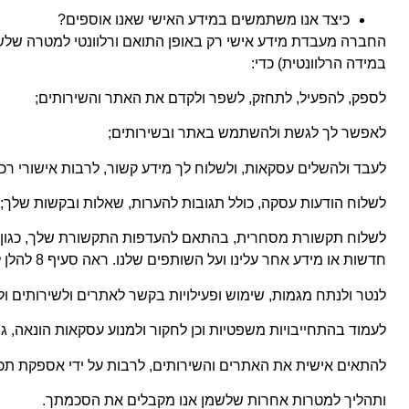
כיצד אנו משתמשים במידע האישי שאנו אוספים?
החברה מעבדת מידע אישי רק באופן התואם ורלוונטי למטרה שלשמה
במידה הרלוונטית) כדי:
לספק, להפעיל, לתחזק, לשפר ולקדם את האתר והשירותים;
לאפשר לך לגשת ולהשתמש באתר ובשירותים;
לעבד ולהשלים עסקאות, ולשלוח לך מידע קשור, לרבות אישורי רכי
לשלוח הודעות עסקה, כולל תגובות להערות, שאלות ובקשות שלך; ל
לשלוח תקשורת מסחרית, בהתאם להעדפות התקשורת שלך, כגון לספק 
חדשות או מידע אחר עלינו ועל השותפים שלנו. ראה סעיף 8 להלן למידע על ניהול העדפות התקשורת שלך.
לנטר ולנתח מגמות, שימוש ופעילויות בקשר לאתרים ולשירותים ול
לעמוד בהתחייבויות משפטיות וכן לחקור ולמנוע עסקאות הונאה, גי
להתאים אישית את האתרים והשירותים, לרבות על ידי אספקת תכונ
ותהליך למטרות אחרות שלשמן אנו מקבלים את הסכמתך.