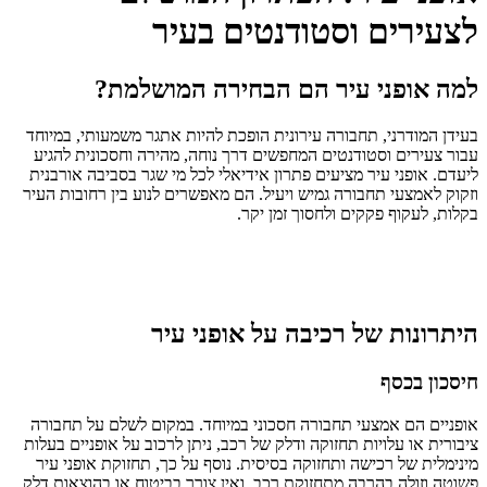
לצעירים וסטודנטים בעיר
למה אופני עיר הם הבחירה המושלמת?
בעידן המודרני, תחבורה עירונית הופכת להיות אתגר משמעותי, במיוחד
עבור צעירים וסטודנטים המחפשים דרך נוחה, מהירה וחסכונית להגיע
ליעדם. אופני עיר מציעים פתרון אידיאלי לכל מי שגר בסביבה אורבנית
וזקוק לאמצעי תחבורה גמיש ויעיל. הם מאפשרים לנוע בין רחובות העיר
בקלות, לעקוף פקקים ולחסוך זמן יקר.
היתרונות של רכיבה על אופני עיר
חיסכון בכסף
אופניים הם אמצעי תחבורה חסכוני במיוחד. במקום לשלם על תחבורה
ציבורית או עלויות תחזוקה ודלק של רכב, ניתן לרכוב על אופניים בעלות
מינימלית של רכישה ותחזוקה בסיסית. נוסף על כך, תחזוקת אופני עיר
פשוטה וזולה בהרבה מתחזוקת רכב, ואין צורך בביטוח או בהוצאות דלק