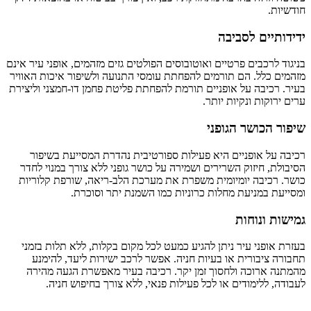
חודשיות.
ידידותיים לסביבה
בניגוד לרכבים פרטיים ואוטובוסים הפולטים גזים מזהמים, אופני עיר אינם
מזהמים כלל. הם תורמים להפחתת עומסי התנועה ולשיפור איכות האוויר
בעיר. רכיבה על אופניים תורמת להפחתת פליטת פחמן דו-חמצני וליצירת
ערים ירוקות ונקיות יותר.
שיפור הכושר הגופני
רכיבה על אופניים היא פעילות ספורטיבית נהדרת המסייעת בשיפור
הסיבולת, חיזוק השרירים ושמירה על כושר גופני ללא צורך במנוי לחדר
כושר. רכיבה יומיומית משפרת את מערכת הלב-ריאה, שורפת קלוריות
ומסייעת במניעת מחלות כרוניות כמו השמנת יתר וסוכרת.
גמישות ונוחות
בעזרת אופני עיר ניתן להגיע כמעט לכל מקום בקלות, ללא תלות בזמני
תחבורה ציבורית או בעיות חניה. אפשר לרכב ישירות ליעד, להימנע
מהמתנה ארוכה ולחסוך זמן יקר. רכיבה בעיר מאפשרת הגעה מהירה
לעבודה, ללימודים או לכל פעילות פנאי, ללא צורך בחיפוש חניה.