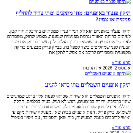
תיקון פנצ'ר באופניים: מתי מתקנים ומתי צריך להחליף
פנימית או צמיג?
תיקון פנצ'ר באופניים הוא לא תמיד עניין שמסתיים בהדבקת חור קטן.
לעיתים בריחת האוויר נגרמת מפנימית שנפגעה, מצמיג שחוק, משסתום
לא תקין או מחפץ חד שנשאר בתוך הגלגל. לכן חשוב לבדוק את מקור
הבעיה לפני שמחליטים כיצד לטפל בה. בבייק פריק מבצעים בדיקה
מקצועית ומסבירים לרוכב אם אפשר לתקן את
קרא עוד »
אוגוסט 2, 2026
אין תגובות
תיקון אופניים חשמליים מתי כדאי להגיע
תיקון אופניים חשמליים הוא שירות שכדאי לפנות אליו ברגע שמרגישים
שינוי ברכיבה, ירידה בביצועים, רעש לא רגיל, בעיה בבלמים, תקלה
בסוללה או כל סימן שגורם לאופניים להרגיש פחות בטוחים ונוחים
לשימוש. בייק פריק, חנות אופניים בבית שאן, מעניקה שירות מקצועי
ואישי לרוכבים בעמק המעיינות, בית שאן והסביבה, עם ניסיון בטיפול
קרא עוד »
יולי 8, 2026
אין תגובות