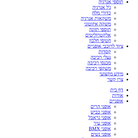
תוספי אנרגיה
ג'ל אנרגיה
כדורי מלח
משקאות אנרגיה
משקה איזוטוני
תוספי תזונה
אלקטרוליטים
חטיפי חלבון
ציוד לרוכבי אופניים
קסדות
נעלי רכיבה
מכנסי רכיבה
משקפי רכיבה
מידע מקצועי
צרו קשר
דף בית
אודות
אופניים
אופני הרים
אופני כביש
אופני גראבל
אופני עיר
אופני BMX
אופני נשים