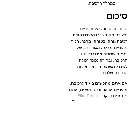
במהלך הרכיבה.
סיכום
הבחירה הנכונה של אופניים
חשובה מאוד כדי להבטיח חווית
רכיבה נוחה, בטוחה ומהנה. חנות
אופניים מציעה מגוון רחב של
דגמים שמתאימים לכל סוגי
הרכיבה, ובחירה נכונה יכולה
לשדרג משמעותית את איכות
הרכיבה שלכם.
אם אתם מחפשים ביגוד לרכיבה,
אופניים או אביזרים נוספים, אתם
מוזמנים לבקר ב
-Bike Freak
–
חנות אופניים בבית שאן. ב-Bike
Freak תמצאו את המגוון הרחב
ביותר של אופניים, כולל
אופניים
חשמליות
,
אופני הרים, אופני כביש
ועוד, במחירים אטרקטיביים
ובשירות מקצועי ואישי.