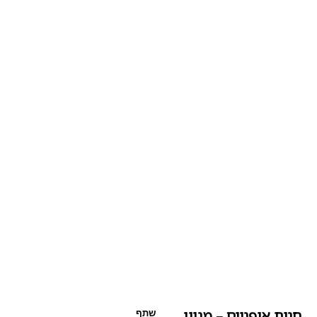
חנות אופניים – מגוון
שתף