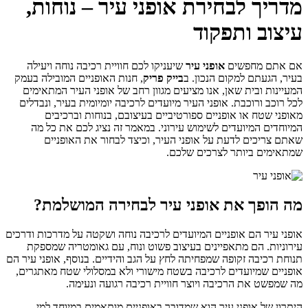
מדריך לבחירת אופני עיר – נוחות,
עיצוב ותפקוד
אם אתם מחפשים
אופני עיר
שיעניקו לכם חוויית רכיבה נוחה ויעילה
בעיר, הגעתם למקום הנכון. ב
בייק פריק
, חנות האופניים המובילה בעמק
המעיינות ובית שאן, אנו מציעים מגוון רחב של
אופני העיר המתאימים
לכל רוכב ורוכבת. אופני העיר מיועדים לרכיבה יומיומית בעיר, ונבדלים
מאופני שטח או אופניים ספורטיביים בעיצובם, בנוחות וברכיבים
המיוחדים המיועדים לשימוש עירוני. במאמר זה נציג לכם את כל מה
שאתם צריכים לדעת על אופני העיר, וכיצד לבחור את האופניים
שמתאימים ביותר לצרכים שלכם.
מה הופך את אופני עיר לבחירה המושלמת?
אופני עיר
הם אופניים המיועדים לרכיבה נוחה ושקטה על מדרכות ודרכים
עירוניות. הם מתאפיינים בעיצוב פשוט ונוח, עם גאומטריה שמספקת
תנוחת רכיבה זקופה שמפחיתה לחץ על הגב והידיים. בנוסף,
אופני עיר
הם
אופניים שמיועדים לרכיבה בשטח מישורי ולא במסלולי שטח מאתגרים,
מה שמפשט את הרכיבה ויוצר חוויית רכיבה רגועה ונעימה.
היתרון של
אופני עיר
הוא שמדובר באופניים מותאמים במיוחד למי