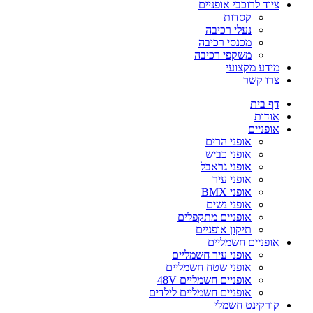
ציוד לרוכבי אופניים
קסדות
נעלי רכיבה
מכנסי רכיבה
משקפי רכיבה
מידע מקצועי
צרו קשר
דף בית
אודות
אופניים
אופני הרים
אופני כביש
אופני גראבל
אופני עיר
אופני BMX
אופני נשים
אופניים מתקפלים
תיקון אופניים
אופניים חשמליים
אופני עיר חשמליים
אופני שטח חשמליים
אופניים חשמליים 48V
אופניים חשמליים לילדים
קורקינט חשמלי