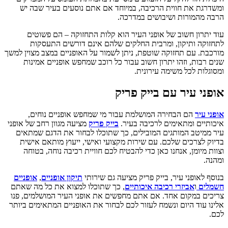
ומשדרגת את חווית הרכיבה, במיוחד אם אתם נוסעים בעיר שבה יש
הרבה מהמורות ושיבושים במדרכה.
עוד יתרון חשוב של
אופני העיר
הוא קלות התחזוקה – הם פשוטים
לתחזוקה ותיקון, ומרבית החלקים שלהם אינם דורשים התעסקות
מורכבת. עם תחזוקה שוטפת, ניתן לשמור על האופניים במצב מצוין למשך
שנים רבות, וזהו יתרון חשוב עבור כל רוכב שמחפש אופניים אמינות
ומסוגלות לכל משימה עירונית.
אופני עיר עם בייק פריק
אופני עיר
הם הבחירה המושלמת עבור מי שמחפש אופניים נוחים,
איכותיים ומתאימים לרכיבה בעיר.
בייק פריק
מציעה מגוון רחב של
אופני
עיר
ממיטב המותגים המובילים, כך שתוכלו לבחור את הדגם שמתאים
בדיוק לצרכים שלכם. עם שירות מקצועי ואישי, ייעוץ מותאם אישית
וצוות מיומן, אנחנו כאן כדי להבטיח לכם חוויית רכיבה נוחה, בטוחה
ומהנה.
בנוסף ל
אופני עיר, בייק פריק
מציעה גם שירותי
תיקון אופניים
,
אופניים
חשמלים
ו
אביזרי רכיבה איכותיים
, כך שתוכלו למצוא את כל מה שאתם
צריכים במקום אחד. אם אתם מחפשים את
אופני העיר
המושלמים, פנו
אלינו עוד היום ונשמח לעזור לכם לבחור את האופניים המתאימים ביותר
לכם.