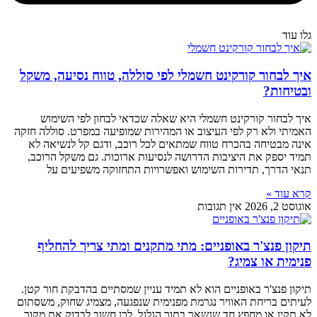
גלו עוד
איך לבחור קורקינט חשמלי לפי סוללה, טווח נסיעה, משקל
ובטיחות?
איך לבחור קורקינט חשמלי היא שאלה שכדאי לבחון לפי השימוש
האמיתי ולא רק לפי העיצוב או המהירות שמופיעה במפרט. סוללה חזקה
אינה מבטיחה בהכרח טווח שמתאים לכל רוכב, ודגם קל לנשיאה לא
תמיד יספק את היציבות הדרושה לנסיעות ארוכות. גם משקל הרוכב,
תנאי הדרך, תדירות השימוש ואפשרויות התחזוקה משפיעים על
קרא עוד »
אוגוסט 2, 2026
אין תגובות
תיקון פנצ'ר באופניים: מתי מתקנים ומתי צריך להחליף
פנימית או צמיג?
תיקון פנצ'ר באופניים הוא לא תמיד עניין שמסתיים בהדבקת חור קטן.
לעיתים בריחת האוויר נגרמת מפנימית שנפגעה, מצמיג שחוק, משסתום
לא תקין או מחפץ חד שנשאר בתוך הגלגל. לכן חשוב לבדוק את מקור