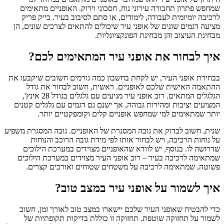
שמחפש פתרון תחבורה עירוני נוח, חסכוני וירוק. האופניים מתאימים
לרכיבה יומיומית לעבודה, לימודים, או סתם לסיבוב בעיר.
בייק פריק
מציעה דגמים שונים של
אופני עיר
שיכולים להתאים לצרכים שונים, הן
מבחינת העיצוב והן מבחינת הפונקציונליות.
איך לבחור את אופני עיר המתאימים לכם?
בבחירת
אופני העיר, יש לקחת בחשבון כמה גורמים חשובים שיקבעו את
ההתאמה האישית שלכם לאופניים. ראשית, חשוב לבחור את גודל
הגלגלים המתאים. רוב אופני עיר מגיעים עם גלגלים בגודל 28 אינץ',
המציעים יציבות ומהירות גבוהה, אך ישנם גם דגמים עם גלגלים קטנים
יותר שמתאימים למי שמחפש אופניים קלים וקומפקטיים יותר.
שנית, חשוב לבדוק את גובה המסגרת של האופניים. גובה המסגרת משפיע
על נוחות הרכיבה, ויש לבחור אותו לפי מידת גובה הרוכב והנוחות
שדרושה לו. בנוסף, יש לוודא שהאופניים מצוידים במערכת הילוכים
שמתאימה לרכיבה בעיר – רוב אופני העיר
מצוידים במערכת הילוכים
פשוטה, שמתאימה לרכיבה על משטחים שטוחים ואורכים קצרים.
איך לשמור על אופני עיר במצב טוב?
כדי להבטיח ש
אופני העיר שלכם יישארו במצב טוב לאורך זמן, חשוב
לשמור על תחזוקה שוטפת. תחזוקה זו כוללת בדיקות תקופתיות של