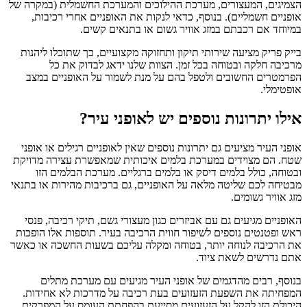
הצמיגים, המעצורים, מערכת ההילוכים והמערכת החשמלית (במקרה של
אופניים חשמליים). בנוסף, כדאי לנקות את האופניים אחרי רכיבות,
במיוחד אם רכבתם במזג אוויר גשום או בתנאים קשים.
בייק פריק
מציעה שירותי תיקון ותחזוקה מקצועיים, כך שתוכלו ליהנות
מרכיבה חלקה ובטוחה בכל זמן. הצוות שלנו ידאג לבדוק את כל
הפרמטרים החשובים ולטפל בהם על מנת לשמור על האופניים במצב
אופטימלי.
אילו יתרונות נוספים יש לאופני עיר?
אופני העיר
מציעים גם יתרונות נוספים שאין לאופניים רגילים או אופני
שטח. הם מצוידים במערכת בלמים איכותית שמאפשרת עצירה מדויקת
ובטוחה, כולל בלמים דיסק או בלמים ברגליים. מערכת הבלמים הזו
מבטיחה לכם שליטה מלאה על האופניים, גם ברכיבות מהירות או בתנאי
מזג אוויר גשומים.
האופניים מגיעים גם עם אביזרים כגון מעצורי גשם, תיקי רכיבה, פנסי
ראש ופטנטים נוספים לשיפור חווית הרכיבה בעיר. תוספות אלו הופכות
את הרכיבה לנוחה יותר, בטוחה ומקלה עליכם בשעות החשכה או כאשר
אתם נדרשים לשאת ציוד.
בנוסף, רבים מהדגמים של
אופני העיר
מגיעים עם מערכת מתלים
המפחיתה את השפעת הזעזועים בעת רכיבה על מדרכות לא אחידות.
היכולת הזו להקל על הזעזועים מסייעת בהפחתת העומס על המפרקים