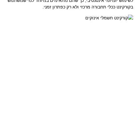
לשימוש יומיומי אינטנסיבי, כך שהם מתאימים במיוחד למי שמשתמש
בקורקינט ככלי תחבורה מרכזי ולא רק כפתרון זמני.
קורקינט חשמלי אינוקים
איכות
אחד הדברים שמבדילים את קורקינט חשמלי אינוקים הוא רמת
האיכות. כל רכיב בקורקינט מתוכנן בקפידה, החל מהשלדה ועד
למערכת החשמלית. איכות החומרים מורגשת כבר מהרגע הראשון, עם
תחושת יציבות וביטחון בזמן רכיבה.
האיכות הזו לא מתבטאת רק במראה, אלא גם בביצועים לאורך זמן.
הקורקינט שומר על יציבות גם לאחר שימוש ממושך, פחות נשחק
ומתמודד טוב יותר עם תנאי דרך משתנים. עבור משתמשים
יומיומיים, זהו יתרון משמעותי שמבטיח חוויית שימוש רציפה ללא
תקלות מיותרות.