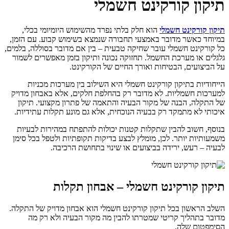
תיקון קורקינט חשמלי
תיקון קורקינט חשמלי
הוא חלק בלתי נפרד מהשימוש היומיומי בכלי,
במיוחד כאשר מדובר באמצעי תחבורה שנמצא בשימוש קבוע. עם הזמן,
כל קורקינט חשמלי עובר שחיקה טבעית – בין אם מדובר בסוללה, בלמים,
גלגלים או מערכת החשמל. תחזוקה נכונה ותיקון בזמן מאפשרים לשמור
על הביצועים, הבטיחות ואורך החיים של הקורקינט.
הייחודיות בתיקון קורקינט חשמלי היא השילוב בין מערכות מכניות
למערכות חשמליות. לא מדובר רק בהחלפת חלקים, אלא באבחון מדויק
של התקלה, הבנה של מקור הבעיה והתאמה של פתרון מקצועי. תיקון
איכותי לא מתמקד רק בבעיה הנוכחית, אלא גם מונע תקלות עתידיות.
בנוסף, חשוב להבין שתקלות קטנות יכולות להתפתח במהירות לבעיות
משמעותיות יותר. לכן, מומלץ לבצע בדיקות תקופתיות ולטפל בכל סימן
לבעיה – רעש, ירידה בביצועים או שינוי בתחושת הרכיבה.
תיקון קורקינט חשמלי – אבחון תקלות
השלב הראשון בכל תיקון קורקינט חשמלי הוא אבחון מדויק של התקלה.
מדובר בתהליך קריטי שמטרתו להבין מה מקור הבעיה ולא רק מה
הסימפטום שלה.