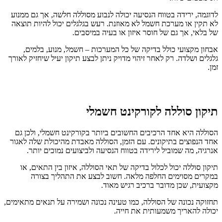
לדוגמה, ירידה בטווח הנסיעה יכולה לנבוע מסוללה חלשה, אך גם ממנוע
לא תקין או מערכת חשמל לא מאוזנת. רעש בגלגלים יכול להיות תוצאה
של בלאי, אך גם של חוסר איזון או בעיה במיסבים.
אבחון מקצועי כולל בדיקה של כל המערכות – חשמל, מנוע, בלמים,
גלגלים ושלדה. רק לאחר זיהוי מדויק ניתן לבצע תיקון יעיל שיחזיק לאורך
זמן.
תיקון סוללה לקורקינט חשמלי
הסוללה היא אחד הרכיבים החשובים ביותר בקורקינט חשמלי, ולכן גם
אחד הנפוצים בתיקונים. עם הזמן, הסוללה מאבדת מהיכולת שלה לאגור
אנרגיה, מה שמוביל לירידה בטווח הנסיעה ולביצועים נמוכים יותר.
תיקון סוללה יכול לכלול בדיקה של תאי הסוללה, איזון בין התאים, או
במקרים מסוימים החלפה מלאה. חשוב לבצע את התהליך בצורה
מקצועית, שכן מדובר ברכיב רגיש מאוד.
תחזוקה נכונה של הסוללה, כמו טעינה נכונה ושמירה על תנאים מתאימים,
יכולה להאריך משמעותית את חייה.