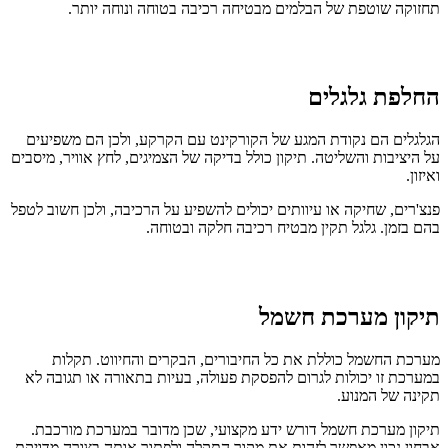
תחזוקה שוטפת של הבלמים מבטיחה רכיבה בטוחה ונוחה יותר.
החלפת גלגלים
הגלגלים הם נקודת המגע של הקורקינט עם הקרקע, ולכן הם משפיעים
על היציבות והשליטה. תיקון כולל בדיקה של הצמיגים, לחץ אוויר, מיסבים
ואיזון.
פנצ'רים, שחיקה או עיוותים יכולים להשפיע על הרכיבה, ולכן חשוב לטפל
בהם בזמן. גלגל תקין מבטיח רכיבה חלקה ובטוחה.
תיקון מערכת חשמל
מערכת החשמל כוללת את כל החיבורים, הבקרים והחיווט. תקלות
במערכת זו יכולות לגרום להפסקת פעולה, בעיות בתאורה או תגובה לא
תקינה של המנוע.
תיקון מערכת חשמל דורש ידע מקצועי, שכן מדובר במערכת מורכבת.
אבחון נכון מאפשר לזהות את מקור התקלה ולפתור אותה בצורה מדויקת.