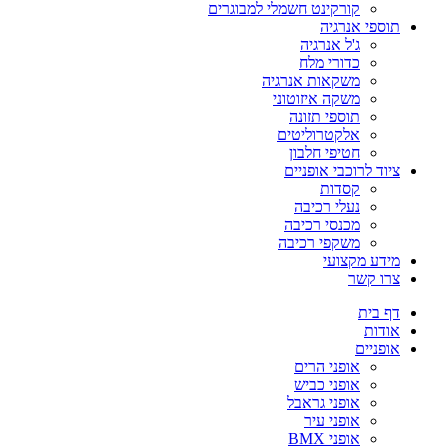
קורקינט חשמלי למבוגרים
תוספי אנרגיה
ג'ל אנרגיה
כדורי מלח
משקאות אנרגיה
משקה איזוטוני
תוספי תזונה
אלקטרוליטים
חטיפי חלבון
ציוד לרוכבי אופניים
קסדות
נעלי רכיבה
מכנסי רכיבה
משקפי רכיבה
מידע מקצועי
צרו קשר
דף בית
אודות
אופניים
אופני הרים
אופני כביש
אופני גראבל
אופני עיר
אופני BMX