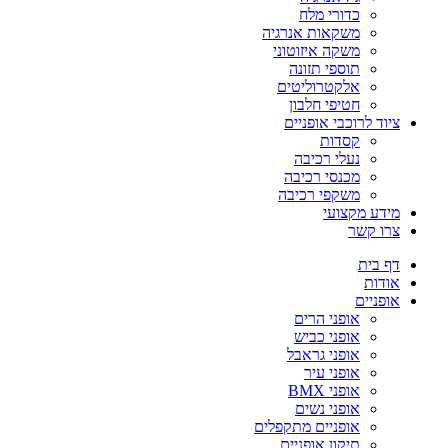
כדורי מלח
משקאות אנרגיה
משקה איזוטוני
תוספי תזונה
אלקטרוליטים
חטיפי חלבון
ציוד לרוכבי אופניים
קסדות
נעלי רכיבה
מכנסי רכיבה
משקפי רכיבה
מידע מקצועי
צרו קשר
דף בית
אודות
אופניים
אופני הרים
אופני כביש
אופני גראבל
אופני עיר
אופני BMX
אופני נשים
אופניים מתקפלים
תיקון אופניים