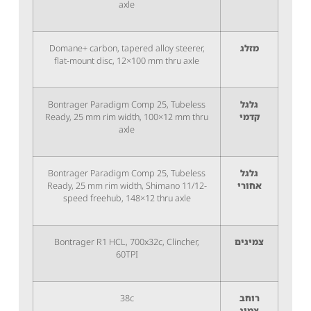
axle
מזלג
Domane+ carbon, tapered alloy steerer,
flat-mount disc, 12×100 mm thru axle
גלגל
Bontrager Paradigm Comp 25, Tubeless
קדמי
Ready, 25 mm rim width, 100×12 mm thru
axle
גלגל
Bontrager Paradigm Comp 25, Tubeless
אחורי
Ready, 25 mm rim width, Shimano 11/12-
speed freehub, 148×12 thru axle
צמיגים
Bontrager R1 HCL, 700x32c, Clincher,
60TPI
רוחב
38c
צמיג