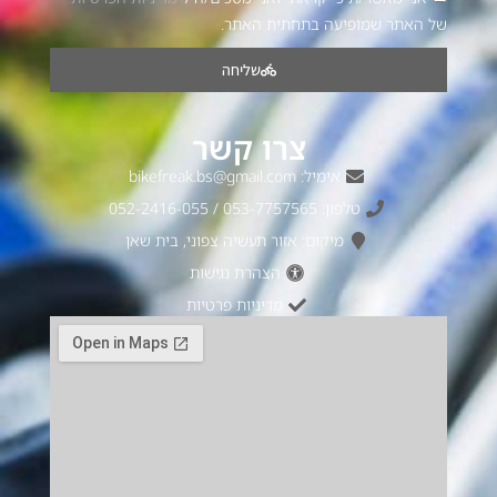
של האתר שמופיעה בתחתית האתר.
שליחה
צרו קשר
אימיל: bikefreak.bs@gmail.com
טלפון: 053-7757565 / 052-2416-055
מיקום: אזור תעשיה צפוני, בית שאן
הצהרת נגישות
מדיניות פרטיות