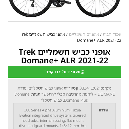
עמוד הבית
/
אופניים חשמליים
/ אופני כביש חשמליים Trek
Domane+ ALR 2021-22
אופני כביש חשמליים Trek
Domane+ ALR 2021-22
מעוניינים? צרו קשר!
מק"ט:
33341.2021
קטגוריות:
אופני כביש חשמליים, סדרת
DOMANE – ליהנות מהרכיבה מבלי להתפשר
תגיות:
Domane,
Domane Plus, כביש חשמלי
שלדה
300 Series Alpha Aluminium, Fazua
Evation integrated drive system, tapered
head tube, internal routing, flat-mount
disc, mudguard mounts, 148×12 mm thru